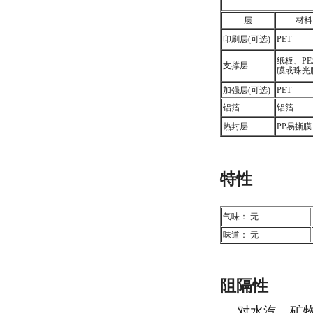
层
材料
印刷层(可选)
PET
纸板、P
支撑层
膜或珠光
加强层(可选)
PET
铝箔
铝箔
热封层
PP易撕膜
特性
气味： 无
味道： 无
阻隔性
对水汽、矿